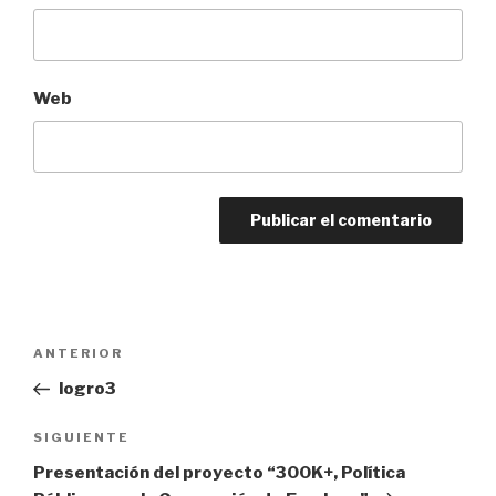
Web
Navegación
Entrada
ANTERIOR
de
anterior:
logro3
entradas
Siguiente
SIGUIENTE
entrada
Presentación del proyecto “300K+, Política