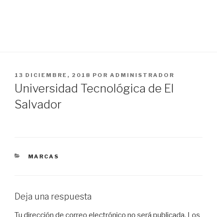
PUBLICADO
13 DICIEMBRE, 2018
POR
ADMINISTRADOR
EN
Universidad Tecnológica de El
Salvador
CATEGORÍAS
MARCAS
Deja una respuesta
Tu dirección de correo electrónico no será publicada.
Los