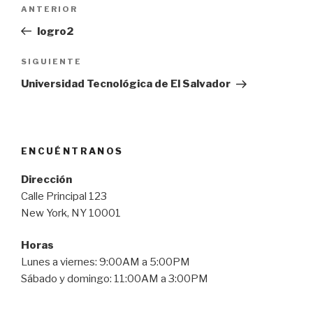
Navegación
Entrada
ANTERIOR
de
anterior:
logro2
entradas
Siguiente
SIGUIENTE
entrada
Universidad Tecnológica de El Salvador
ENCUÉNTRANOS
Dirección
Calle Principal 123
New York, NY 10001
Horas
Lunes a viernes: 9:00AM a 5:00PM
Sábado y domingo: 11:00AM a 3:00PM