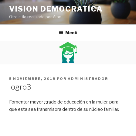
Ir
VISION DEMOCRATICA
al
Otro sitio realizado por Alan
contenido
Menú
PUBLICADO
5 NOVIEMBRE, 2018
POR
ADMINISTRADOR
EN
logro3
Fomentar mayor grado de educación en la mujer, para
que esta sea transmisora dentro de su núcleo familiar.